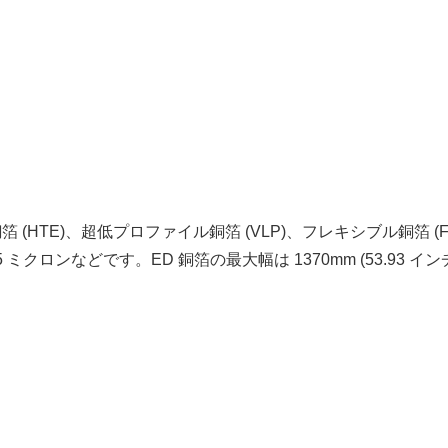
箔 (HTE)、超低プロファイル銅箔 (VLP)、フレキシブル銅箔 (
5 ミクロンなどです。ED 銅箔の最大幅は 1370mm (53.9