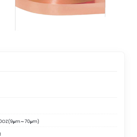
20OZ(9μm～70μm)
3