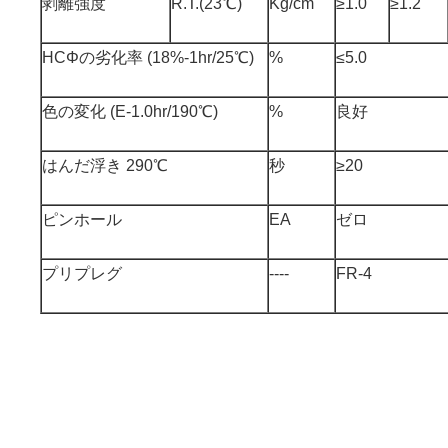
剥離強度
R.T.(23℃)
Kg/cm
≥1.0
≥1.2
HCΦの劣化率 (18%-1hr/25℃)
%
≤5.0
色の変化 (E-1.0hr/190℃)
%
良好
はんだ浮き 290℃
秒
≥20
ピンホール
EA
ゼロ
プリプレグ
----
FR-4