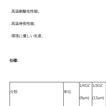
. 高温耐酸化性能。
. 高温伸長性能。
. 環境に優しい生産。
仕様:
1/4OZ
1/3OZ
分類
単位
(9μm)
(12μm)