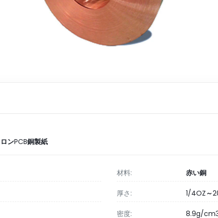
クロンPCB銅製紙
材料:
赤い銅
厚さ:
1/4OZ～
密度:
8.9g/cm