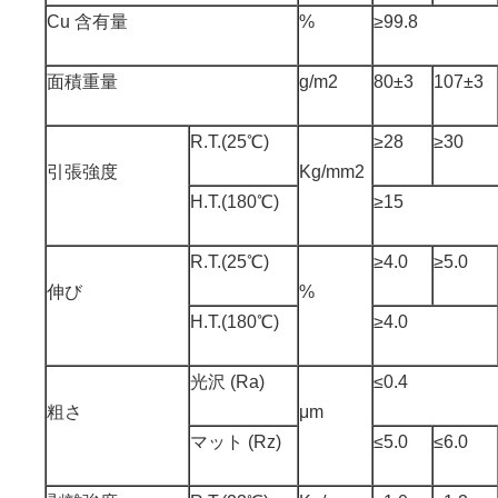
Cu 含有量
%
≥99.8
面積重量
g/m2
80±3
107±3
R.T.(25℃)
≥28
≥30
引張強度
Kg/mm2
H.T.(180℃)
≥15
R.T.(25℃)
≥4.0
≥5.0
伸び
%
H.T.(180℃)
≥4.0
光沢 (Ra)
≤0.4
粗さ
μm
マット (Rz)
≤5.0
≤6.0