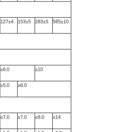
127±4
153±5
283±5
585±10
≥6.0
≥10
≥5.0
≥6.0
≤7.0
≤7.0
≤9.0
≤14