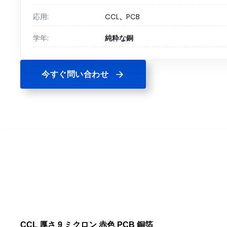
応用:
CCL、PCB
学年:
純粋な銅
今すぐ問い合わせ
CCL 厚さ 9 ミクロン 赤色 PCB 銅箔