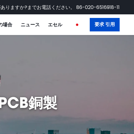
がありますか?までお電話ください。
86-020-6516918-11
の場合
ニュース
エセル
要求 引用
製
色PCB銅製